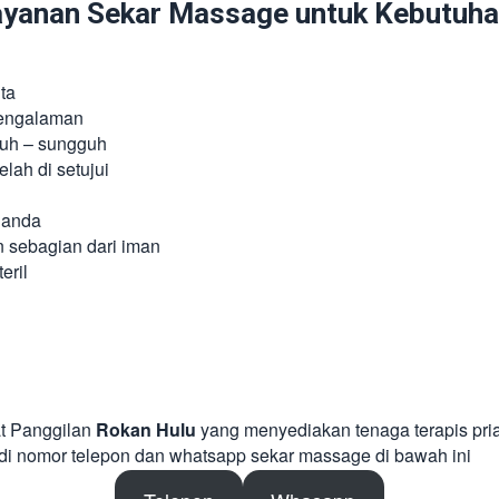
anan Sekar Massage untuk Kebutuhan
ta
pengalaman
guh – sungguh
lah di setujui
 anda
n sebagian dari iman
eril
at Panggilan
Rokan Hulu
yang menyediakan tenaga terapis pri
di nomor telepon dan whatsapp sekar massage di bawah ini