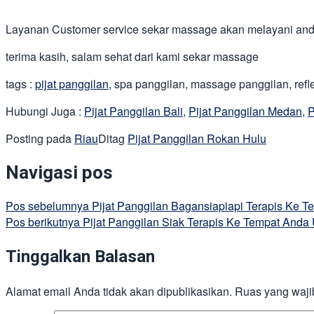
Layanan Customer service sekar massage akan melayani anda
terima kasih, salam sehat dari kami sekar massage
tags :
pijat panggilan
, spa panggilan, massage panggilan, reflek
Hubungi Juga :
Pijat Panggilan Bali
,
Pijat Panggilan Medan
,
P
Posting pada
Riau
Ditag
Pijat Panggilan Rokan Hulu
Navigasi pos
Pos sebelumnya
Pijat Panggilan Bagansiapiapi Terapis Ke T
Pos berikutnya
Pijat Panggilan Siak Terapis Ke Tempat Anda 
Tinggalkan Balasan
Alamat email Anda tidak akan dipublikasikan.
Ruas yang waji