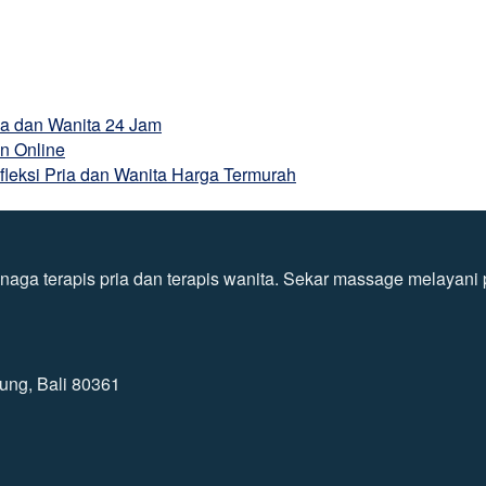
ia dan Wanita 24 Jam
n Online
leksi Pria dan Wanita Harga Termurah
ga terapis pria dan terapis wanita. Sekar massage melayani pa
ung, Bali 80361