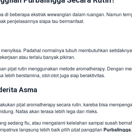
ggilan Purbalingga Secara Rutin?
 di beberapa ekstrak wewangian dalam ruangan. Namun ternya
mak penjelasannya siapa tau bermanfaat.
ng menyiksa. Padahal normalnya tubuh membutuhkan setidaknya 
erjaan atau terlalu banyak pikiran.
an pijat rutin menggunakan metode aromatherapy. Dengan mengg
lebih berstamina, otot-otot juga siap beraktivitas.
derita Asma
akukan pijat aromatherapy secara rutin. kareba bisa mempenga
ung. Nafas akan terasa lebih lega dan rileks.
ang sedang flu, atau mengalami kelelahan sampai susah berna
empatnya langsung lebih baik pilih pijat panggilan
Purbalingga
.