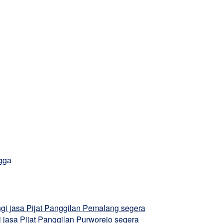
ngga
gi jasa Pijat Panggilan Pemalang segera
jasa Pijat Panggilan Purworejo segera