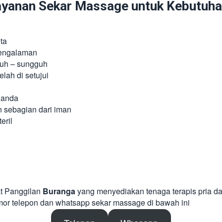
anan Sekar Massage untuk Kebutuhan
ta
pengalaman
guh – sungguh
lah di setujui
 anda
n sebagian dari iman
eril
at Panggilan
Buranga
yang menyediakan tenaga terapis pria d
mor telepon dan whatsapp sekar massage di bawah ini