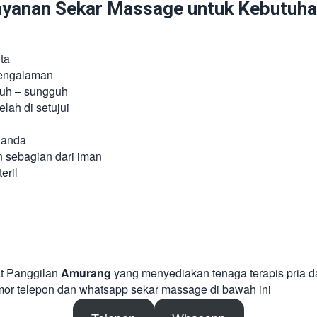
anan Sekar Massage untuk Kebutuhan
ta
pengalaman
guh – sungguh
lah di setujui
 anda
n sebagian dari iman
eril
at Panggilan
Amurang
yang menyediakan tenaga terapis pria d
mor telepon dan whatsapp sekar massage di bawah ini